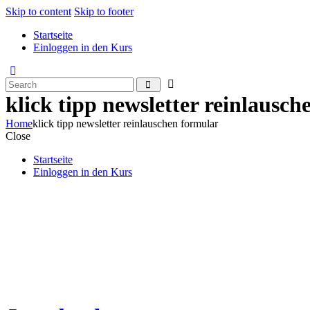
Skip to content
Skip to footer
Startseite
Einloggen in den Kurs
klick tipp newsletter reinlausc
Home
klick tipp newsletter reinlauschen formular
Close
Startseite
Einloggen in den Kurs
Um uns und den Kurs besser kennen zu lernen kannst Du in
Minuten
erhälst Du Zugang zu den ersten Lektionen!