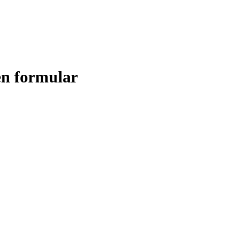
hen formular
Jetzt in den Kurs reinlauschen
und die ersten 9 Lektionen für 1 € ansehen!
 den Kurs reinlauschen. In
weniger als 2